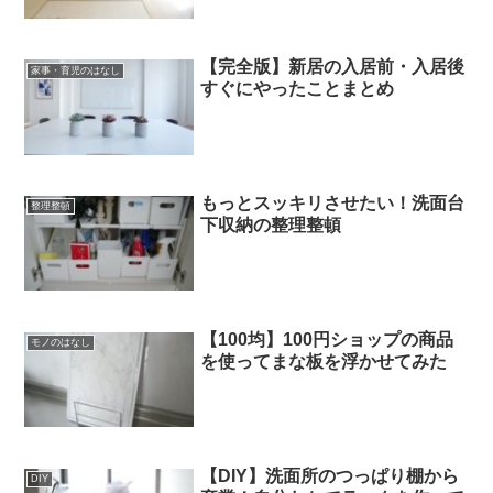
【完全版】新居の入居前・入居後
家事・育児のはなし
すぐにやったことまとめ
もっとスッキリさせたい！洗面台
整理整頓
下収納の整理整頓
【100均】100円ショップの商品
モノのはなし
を使ってまな板を浮かせてみた
【DIY】洗面所のつっぱり棚から
DIY