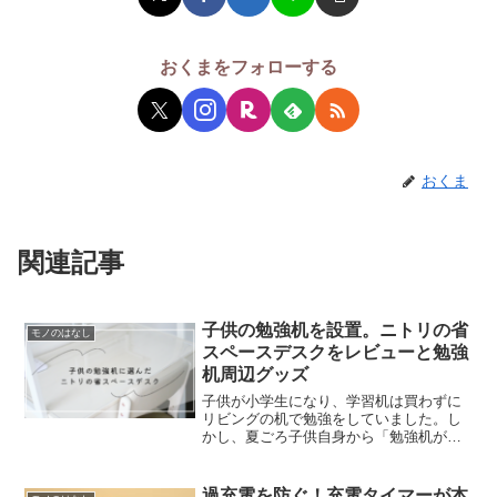
おくまをフォローする
おくま
関連記事
子供の勉強机を設置。ニトリの省
モノのはなし
スペースデスクをレビューと勉強
机周辺グッズ
子供が小学生になり、学習机は買わずに
リビングの机で勉強をしていました。し
かし、夏ごろ子供自身から「勉強机が欲
しい」と要望があり数ヶ月間検討してき
ました。家族で数ヶ月間考えた結果、ニ
トリの省スペースデスクに決定しまし
過充電を防ぐ！充電タイマーが本