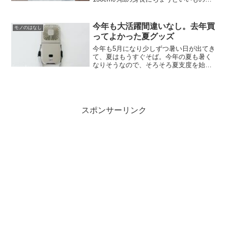
見つけられずにいました。そんな中、先
日たまたまニトリに行ったら私の身長で
もちょうど良さそうな着る毛布を発見し
今年も大活躍間違いなし。去年買
モノのはなし
即購入しました。今回購入...
ってよかった夏グッズ
今年も5月になり少しずつ暑い日が出てき
て、夏はもうすぐそば。今年の夏も暑く
なりそうなので、そろそろ夏支度を始め
なきゃなーと。今回は、去年買ってよか
った夏グッズをご紹介したいと思いま
す。ハンディファン去年一番買ってよか
ったもの、活躍したものは...
スポンサーリンク