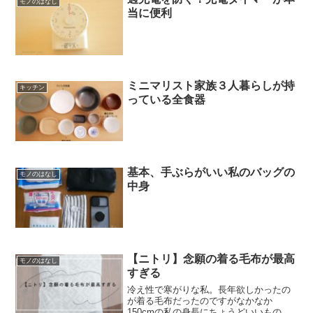
モノのはなし
た。ニトリの省スペースデス...
当に便利
ミニマリスト家族３人暮らしが持
キッチン
っている全食器
基本、手ぶらがいい私のバッグの
モノのはなし
中身
【ニトリ】念願の着る毛布が最高
モノのはなし
すぎる
冷え性で寒がりな私。長年欲しかったの
が着る毛布だったのですがなかなか
150cmの私の身長にちょうどいいものを