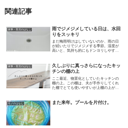
関連記事
雨でジメジメしている日は、水回
家事・育児のはなし
りをスッキリ
まだ梅雨明けはしていないのか、雨の日
が続いたりでジメジメする季節。湿度が
高いと、気持ち的にもドンヨリしやすい
しいつもよりも水回りが汚れるスピード
が早い気がします。そんな日は、気持ち
も汚れもお掃除をしてスッキリさせよう
久しぶりに真っさらになったキッ
家事・育児のはなし
キャンペーンを実施します...
チンの棚の上
ここ最近、物置化としていたキッチンの
棚の上。この棚は、夫が手作りしてくれ
た棚でとても使いやすいが上棚の上がち
ょうどいい物置化としていました。毎日
使うものだったり、家族に借りているタ
ッパー類が溜まりに溜まっている状態で
また来年。プールを片付け。
モノのはなし
した。ちゃんと棚の中の収...