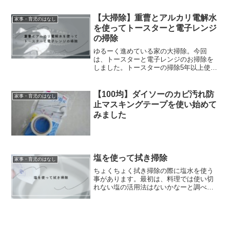
【大掃除】重曹とアルカリ電解水
家事・育児のはなし
を使ってトースターと電子レンジ
の掃除
ゆるーく進めている家の大掃除。今回
は、トースターと電子レンジのお掃除を
しました。トースターの掃除5年以上使っ
ているトースターですが、お掃除前の状
態がこちら。結構な頻度で使っているの
で、取れない汚れも出てきました。それ
【100均】ダイソーのカビ汚れ防
家事・育児のはなし
でも少しでもお手入れして...
止マスキングテープを使い始めて
みました
塩を使って拭き掃除
家事・育児のはなし
ちょくちょく拭き掃除の際に塩水を使う
事があります。最初は、料理では使い切
れない塩の活用法はないかなーと調べた
際に掃除にも使えると知り、それから活
用しています。塩水の作り方は、バケツ
1Lの水に対し大さじ１〜２の塩を溶かし
ます。あとは普段の水拭...