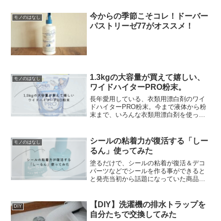
今からの季節こそコレ！ドーバー
モノのはなし
パストリーゼ77がオススメ！
1.3kgの大容量が買えて嬉しい、
モノのはなし
ワイドハイターPRO粉末。
長年愛用している、衣類用漂白剤のワイ
ドハイターPRO粉末。今まで液体から粉
末まで、いろんな衣類用漂白剤を使って
きましたが一番効果を実感して使い続け
ているのがワイドハイターPRO粉末で
す。いつもはアマゾンプライムデーや楽
シールの粘着力が復活する「しー
モノのはなし
天マラソンなどのセール...
るん」使ってみた
塗るだけで、シールの粘着が復活＆デコ
パーツなどでシールを作る事ができると
と発売当初から話題になっていた商品の
「しーるん」。我が子のシールも粘着力
がなくなり、剥がれてしまうシールがあ
って困っていたので気になり、注文。2月
【DIY】洗濯機の排水トラップを
DIY
頭に注文して、3月の頭...
自分たちで交換してみた