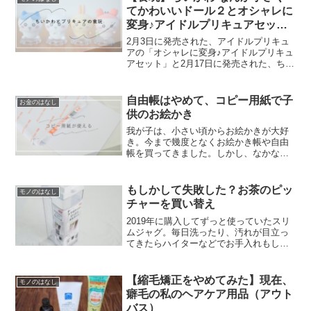
てかわいいドール２とオシャレに
変身♪アイドルプリキュアセット
を無事ゲット
2月3日に発売された、アイドルプリキュ
アの「オシャレに変身♪アイドルプリキュ
アセット」と2月17日に発売された、ちい
かわの「なんか小さくてかわいいどーる
２」。子供がとても大好きなので、発売
発表からずっと狙っていたのですがなか
自由帳はやめて、コピー用紙で子
お金のはなし
なか買いに行くこ...
供のお絵かき
我が子は、小さい頃からお絵かきが大好
き。今まで幾度となくお絵かき帳や自由
帳を買ってきました。しかし、なかなか
お絵かき帳や自由帳は枚数が少なかった
り多かったとしても、子供はちょっとし
か描いていないのに新しいページを使い
もしかして失敗した？お茶のピッ
モノのはなし
始めたりと、我が家にはな...
チャーを買い替え
2019年に購入してずっと使っていたスリ
ムジャグ。毎日洗ったり、汚れが目立っ
てきたらハイターなどでお手入れもして
いましたが流石に５年も使っていると、
取れない汚れが気になってきました。こ
れを機に、買い換えることに。今まで使
【縮毛矯正をやめてみた】現在、
モノのはなし
っていたスリムジャグ...
癖毛の私のヘアケア用品（アウト
バス）