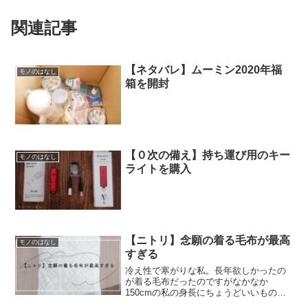
関連記事
【ネタバレ】ムーミン2020年福
モノのはなし
箱を開封
【０次の備え】持ち運び用のキー
モノのはなし
ライトを購入
【ニトリ】念願の着る毛布が最高
モノのはなし
すぎる
冷え性で寒がりな私。長年欲しかったの
が着る毛布だったのですがなかなか
150cmの私の身長にちょうどいいものを
見つけられずにいました。そんな中、先