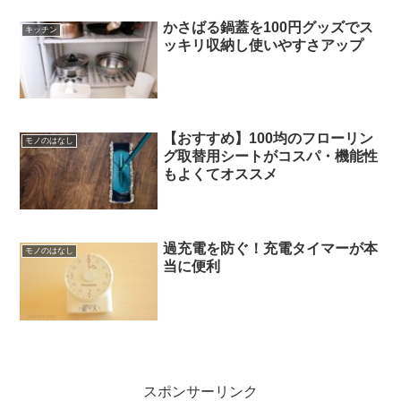
日たまたまニトリに行ったら私の身長で
もちょうど良さそうな着る毛布を発見し
かさばる鍋蓋を100円グッズでス
キッチン
即購入しました。今回購入...
ッキリ収納し使いやすさアップ
【おすすめ】100均のフローリン
モノのはなし
グ取替用シートがコスパ・機能性
もよくてオススメ
過充電を防ぐ！充電タイマーが本
モノのはなし
当に便利
スポンサーリンク