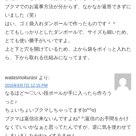
ブクマでのお返事方法が分からず、なかなか返答できずに
いました（笑）
はい、ゴミ袋入れダンボールで作ったものです＾＾
とてもしっかりとしたダンボールで、サイズも細いため、
とても使い勝手がいいですよ。
上と下と穴を開けているため、上から袋をポイっと入れた
ら、下から取れる仕組みになってます。
watasinokurasi
より:
2015年8月7日 12:15 PM
なるほど〜♡いい段ボールが手に入ったら作ろう
っと♪
ちょいちょいブクマしちゃってます(o^^o)
ブクマは返信出来ないんですよね^ ^;返信のお手間をかけ
なくていいかなぁと思ってたんですが、逆に気を使わせて
しまいましたかね>_<すみません…。