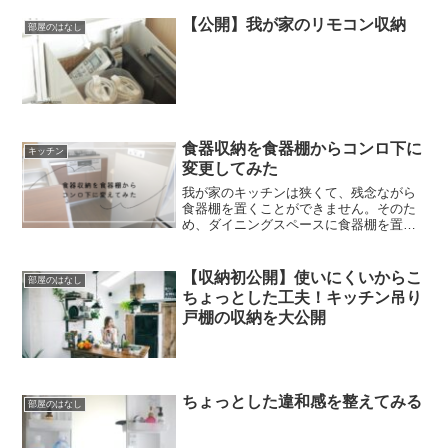
【公開】我が家のリモコン収納
部屋のはなし
食器収納を食器棚からコンロ下に
キッチン
変更してみた
我が家のキッチンは狭くて、残念ながら
食器棚を置くことができません。そのた
め、ダイニングスペースに食器棚を置い
て過ごしていました。しかし、正直キッ
チン側に食器がないと不便！キッチンと
ダイニングスペースは対面にあるので、
【収納初公開】使いにくいからこ
部屋のはなし
それほど距離はないのです...
ちょっとした工夫！キッチン吊り
戸棚の収納を大公開
ちょっとした違和感を整えてみる
部屋のはなし