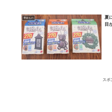
夏
季節もの
目
スポ