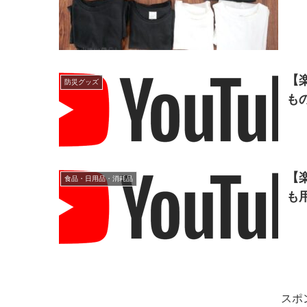
【
防災グッズ
も
【
食品・日用品・消耗品
も
スポ