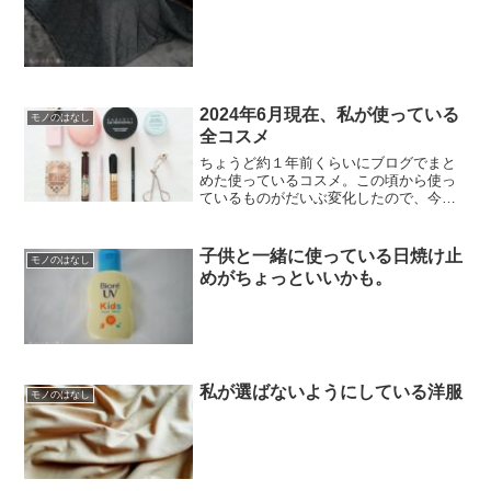
2024年6月現在、私が使っている
モノのはなし
全コスメ
ちょうど約１年前くらいにブログでまと
めた使っているコスメ。この頃から使っ
ているものがだいぶ変化したので、今回
ブログでまとめてみました。ベースメイ
ク現在使っているベースメイクは全部で
４つ。下地は先日ブログでもご紹介した
子供と一緒に使っている日焼け止
モノのはなし
コフレドールの「スキンイ...
めがちょっといいかも。
私が選ばないようにしている洋服
モノのはなし