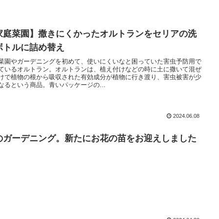
家庭菜園】撒きにくかったオルトランをセリアの洗
ボトルに詰め替え
菜園やガーデニングを初めて、使いにくいなと困っていた害虫予防用で
ているオルトラン。オルトランは、植え付けなどの時に土に撒いて混ぜ
けで植物の根から吸収された有効成分が植物に行き渡り、害虫被害が少
なるという商品。青いパッケージの...
2024.06.08
のガーデニング。新たにお花の苗をお迎えしました