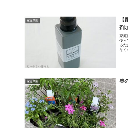
【
家庭菜園
剤
家庭
使っ
るだ
なく
春
家庭菜園