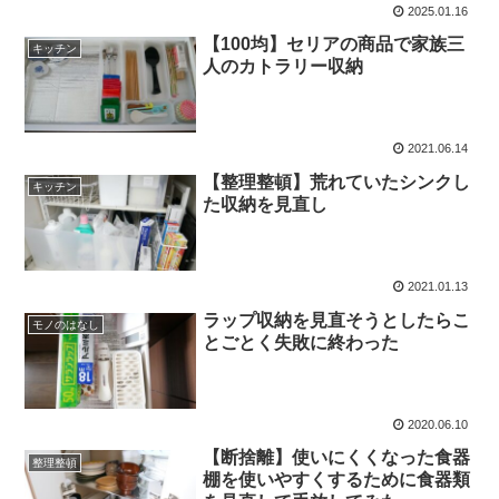
2025.01.16
【100均】セリアの商品で家族三
キッチン
人のカトラリー収納
2021.06.14
【整理整頓】荒れていたシンクし
キッチン
た収納を見直し
2021.01.13
ラップ収納を見直そうとしたらこ
モノのはなし
とごとく失敗に終わった
2020.06.10
【断捨離】使いにくくなった食器
整理整頓
棚を使いやすくするために食器類