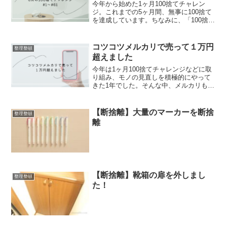
今年から始めた1ヶ月100捨てチャレン
ジ。これまでの5ヶ月間、無事に100捨て
を達成しています。ちなみに、「100捨て
チャレンジ」とは、不要になったものを
100個手放すということ。明確な定義等は
ないようなのですが、今回私が掲げたル
コツコツメルカリで売って１万円
整理整頓
ールは３つ...
超えました
今年は1ヶ月100捨てチャレンジなどに取
り組み、モノの見直しを積極的にやって
きた1年でした。そんな中、メルカリも利
用して整理整頓をしていたのですがコツ
コツ続けた結果、現在１万円を超えてい
ました。Screenshotここ近年は、メルカ
【断捨離】大量のマーカーを断捨
整理整頓
リは買う...
離
【断捨離】靴箱の扉を外しまし
整理整頓
た！