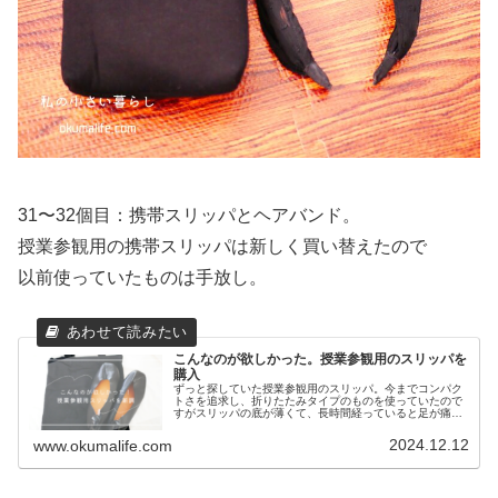
31〜32個目：携帯スリッパとヘアバンド。
授業参観用の携帯スリッパは新しく買い替えたので
以前使っていたものは手放し。
こんなのが欲しかった。授業参観用のスリッパを
購入
ずっと探していた授業参観用のスリッパ。今までコンパク
トさを追求し、折りたたみタイプのものを使っていたので
すがスリッパの底が薄くて、長時間経っていると足が痛く
なるし、何より冬場がとても寒い！4年以上使ってきたこ
ともあり、そろそろ買い替えてもい...
2024.12.12
www.okumalife.com