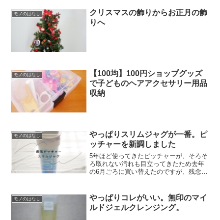
クリスマスの飾りからお正月の飾
モノのはなし
りへ
【100均】100円ショップグッズ
モノのはなし
で子どものヘアアクセサリー用品
収納
やっぱりスリムジャグが一番。ピ
モノのはなし
ッチャーを新調しました
5年ほど使ってきたピッチャーが、そろそ
ろ取れない汚れも目立ってきたため去年
の6月ごろに買い替えたのですが、残念な
がら我が家には合わず・・・。なんだか
んだ約半年くらい頑張って使っていたの
ですがやっぱり元々使っていたものに戻
やっぱりコレがいい。無印のマイ
モノのはなし
したい、と強く感じる...
ルドジェルクレンジング。