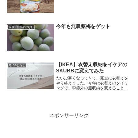
今年も無農薬梅をゲット
家事・育児のはなし
【IKEA】衣替え収納をイケアの
モノのはなし
SKUBBに変えてみた
だいぶ寒くなってきて、完全に衣替えを
やり終えました。今年は衣替えのタイミ
ングで、季節外の服収納を変えること
に。今まではセリアのクリア収納ケース
を使っており、中身も見えて便利でし
た。しかしこの半年ほど使って、やはり
ビニール素材のため破けてしま...
スポンサーリンク