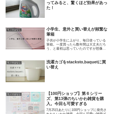
ってみると、驚くほど効果があっ
た！
小学生、意外と買い替えが頻繁な
モノのはなし
筆箱
子供が小学生に上がり、毎日使っている
筆箱。一度買ったら数年間は大丈夫だろ
う、と最初は思っていたのですが想像を
遥かに超えて、実は・・・2年間ですでに
3回買いなおしています＾＾；入学当初に
準備した筆箱は、こちらの記事でもご紹
洗濯カゴをstacksto,baquetに買
モノのはなし
介しています。半透明...
い替え
【100円ショップ】第６シリー
モノのはなし
ズ、第13弾のちいかわ雑貨を購
入。今回も可愛すぎる
7月25日あたりに100円ショップに発売さ
れたちいかわ雑貨。今回も可愛い雑貨ば