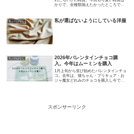
かりで、全種類揃えたかったところです
が残念ながら、ダイカットシールは品切
れで買えず・・・。しかし、他の種類は
無事に購入できました。第１３弾ちいか
私が選ばないようにしている洋服
モノのはなし
わ雑貨今回の第１３...
2026年バレンタインチョコ購
モノのはなし
入。今年はムーミンを購入
1月上旬から並び始めたバレンタインチョ
コ。去年は、猫ちゃん・プリキュア・お
ジャ魔女どれみのチョコを購入し今でも
大切に使っています。今年も可愛いもの
がたくさん並んでおり、悩みに悩んだ結
果今回は、ムーミンたちと穏やかな森
（アソートチョコレート）...
スポンサーリンク