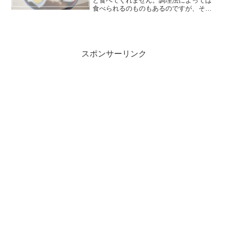
ど食べてくれません。調理法によっては
食べられるのものもあるのですが、それ
でも苦手なようで箸が進みません。そん
な中卵と豆腐類は大好物で、よく食べて
くれる貴重なタンパク質源です。今回は
我が家がよく作っている「...
スポンサーリンク