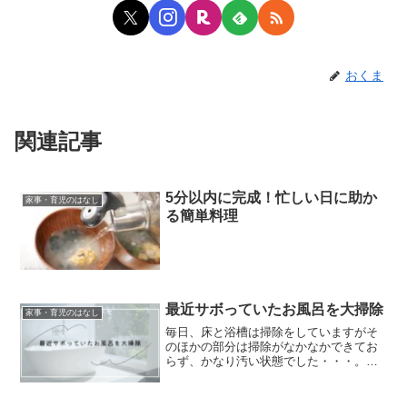
おくま
関連記事
5分以内に完成！忙しい日に助か
家事・育児のはなし
る簡単料理
最近サボっていたお風呂を大掃除
家事・育児のはなし
毎日、床と浴槽は掃除をしていますがそ
のほかの部分は掃除がなかなかできてお
らず、かなり汚い状態でした・・・。時
間ができたらやろう、やろう、とズルズ
ルここまで来てしまいかなり汚れが蓄積
してしまっていました。流石にそろそろ