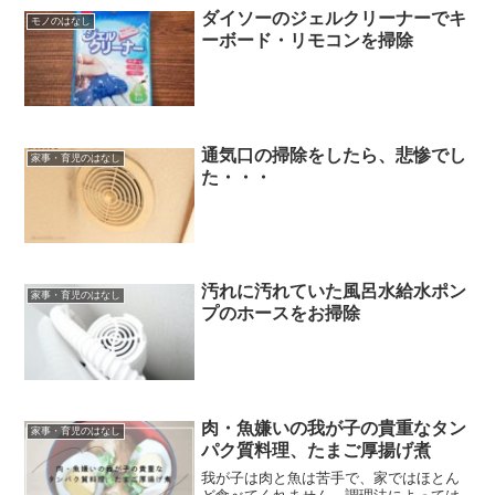
やばいな、と思いまとまっ...
ダイソーのジェルクリーナーでキ
モノのはなし
ーボード・リモコンを掃除
通気口の掃除をしたら、悲惨でし
家事・育児のはなし
た・・・
汚れに汚れていた風呂水給水ポン
家事・育児のはなし
プのホースをお掃除
肉・魚嫌いの我が子の貴重なタン
家事・育児のはなし
パク質料理、たまご厚揚げ煮
我が子は肉と魚は苦手で、家ではほとん