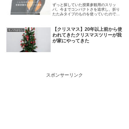
ずっと探していた授業参観用のスリッ
パ。今までコンパクトさを追求し、折り
たたみタイプのものを使っていたのです
がスリッパの底が薄くて、長時間経って
いると足が痛くなるし、何より冬場がと
ても寒い！4年以上使ってきたこともあ
【クリスマス】20年以上前から使
モノのはなし
り、そろそろ買い替えてもい...
われてきたクリスマスツリーが我
が家にやってきた
スポンサーリンク