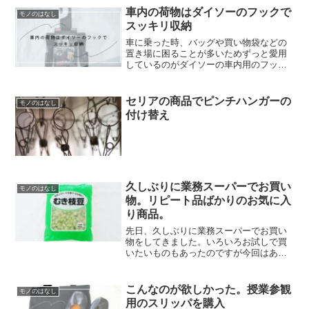
兼ねて持ち出し用防災リュックの中身を
車内の荷物はダイソーのフックで
モノのはなし
点検しました。準備...
スッキリ収納
車に乗った時、バッグや買い物袋などの
置き場に困ることが多いためずっと愛用
しているのがダイソーの車内用のフッ
ク。それが先日壊れてしまったため、新
たに買い直してきました。商品名：たた
めるカーフック価格：110円（税込）購入
セリアの商品でピンチハンガーの
モノのはなし
店舗：ダイソー耐荷重：...
付け替え
久しぶりに業務スーパーでお買い
モノのはなし
物。リピート品ばかりのお気に入
り商品。
先日、久しぶりに業務スーパーでお買い
物をしてきました。いろいろお試しで買
いたいものもあったのですが今回はあま
り時間がなく、ほぼリピート品ばかりに
なってしました。笑むき枝豆何度リピー
トしているか分からないくらい、我が家
こんなのが欲しかった。授業参観
モノのはなし
の定番商品の「むき枝豆」...
用のスリッパを購入