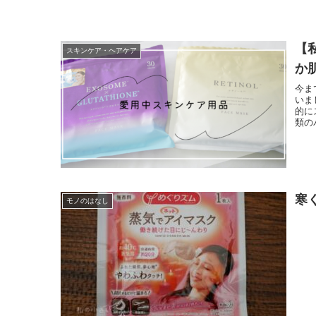
【
スキンケア・ヘアケア
か
今ま
いま
的に
類の
寒
モノのはなし