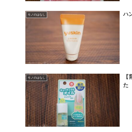
ハ
モノのはなし
【
モノのはなし
た