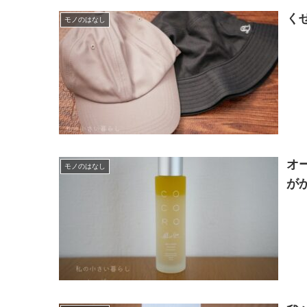
く
モノのはなし
オ
モノのはなし
が