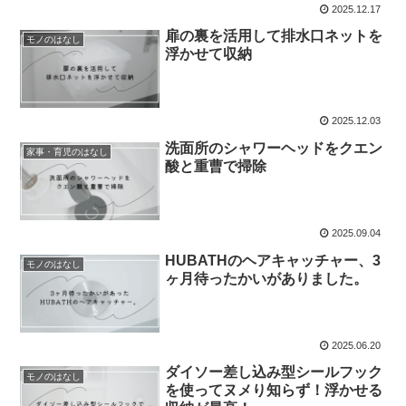
2025.12.17
扉の裏を活用して排水口ネットを
モノのはなし
浮かせて収納
2025.12.03
洗面所のシャワーヘッドをクエン
家事・育児のはなし
酸と重曹で掃除
2025.09.04
HUBATHのヘアキャッチャー、3
モノのはなし
ヶ月待ったかいがありました。
2025.06.20
ダイソー差し込み型シールフック
モノのはなし
を使ってヌメり知らず！浮かせる