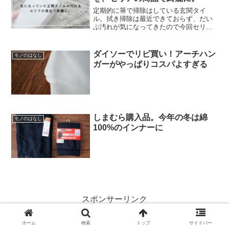
定期的に箒で掃除はしている玄関タイ
ル。拭き掃除は最近できておらず、だい
ぶ汚れが気になってきたので今回セリア
で購入した商品を使って掃除をすること
に。商品名：玄関タイルバスター購入
店：セリア価格：100円（税抜）材質：メ
ダイソーでリピ買い！アーチハン
モノのはなし
ラミンフォームJANコー...
ガーがやっぱりコスパよすぎる
しまむら購入品。今年の冬は綿
モノのはなし
100%のインナーに
スポンサーリンク
ホーム
検索
トップ
サイドバー