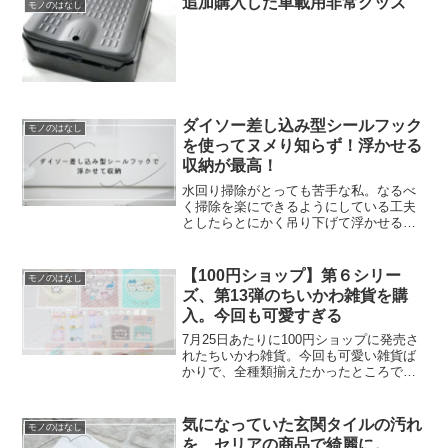
追加購入した車載用非常グッズ
モノのはなし
ダイソー差し込み型シールフック
モノのはなし
を使ってヌメり知らず！浮かせる
収納が最高！
水回り掃除がとっても苦手な私。なるべ
く掃除を楽にできるようにしている工夫
としたらとにかく吊り下げて浮かせる収
納を取り入れています。そんな中、洗面
台ではハンドソープボトルは浮かせてお
らず気を抜くと底の部分はヌメヌメ、洗
【100円ショップ】第６シリー
モノのはなし
面台はピンク汚れが溜まっ...
ズ、第13弾のちいかわ雑貨を購
入。今回も可愛すぎる
7月25日あたりに100円ショップに発売さ
れたちいかわ雑貨。今回も可愛い雑貨ば
かりで、全種類揃えたかったところです
が残念ながら、ダイカットシールは品切
れで買えず・・・。しかし、他の種類は
無事に購入できました。第１３弾ちいか
気になっていた玄関タイルの汚れ
モノのはなし
わ雑貨今回の第１３...
を、セリアの商品で綺麗に。